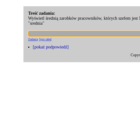
Treść zadania:
Wyświetl średnią zarobków pracowników, których szefem jest
"srednia"
Zadania
Spis tabel
[pokaż podpowiedź]
Copyr